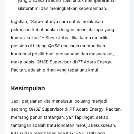
yang diadakan secara rutin untuk mempererat tali
silaturahmi dan meningkatkan kebersamaan.
Ingatlah, “Satu-satunya cara untuk melakukan
pekerjaan hebat adalah dengan mencintai apa yang
kamu lakukan.” – Steve Jobs. Jika kamu memiliki
passion di bidang
QHSE
dan ingin memberikan
kontribusi positif bagi perusahaan dan masyarakat,
maka posisi
QHSE
Supervisor di
PT
Adaro Energy,
Pacitan, adalah pilihan yang tepat untukmu!
Kesimpulan
Jadi, perjalanan kita menelusuri peluang menjadi
seorang
QHSE
Supervisor di
PT
Adaro Energy, Pacitan,
memang penuh tantangan, ya? Tapi ingat, setiap
tantangan adalah batu loncatan menuju kesuksesan.
Kita sudah membahas apa itu
QHSE
, skill yang