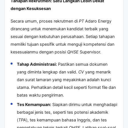
Tahapan Rekrutmen: Satu Langkah Lebih Dekat
dengan Kesuksesan
Secara umum, proses rekrutmen di
PT
Adaro Energy
dirancang untuk menemukan kandidat terbaik yang
sesuai dengan kebutuhan perusahaan. Setiap tahapan
memiliki tujuan spesifik untuk menguji kompetensi dan
kesesuaianmu dengan posisi
QHSE
Supervisor.
Tahap Administrasi:
Pastikan semua dokumen
yang diminta lengkap dan valid.
CV
yang menarik
dan surat lamaran yang meyakinkan adalah kunci
utama. Perhatikan detail kecil seperti format file dan
batas waktu pengiriman.
Tes Kemampuan:
Siapkan dirimu untuk menghadapi
berbagai jenis tes, seperti tes potensi akademik
(
TPA
), tes kemampuan bahasa Inggris, dan tes
pengetahuan teknis terkait
QHSE
. Latihan soal-soal