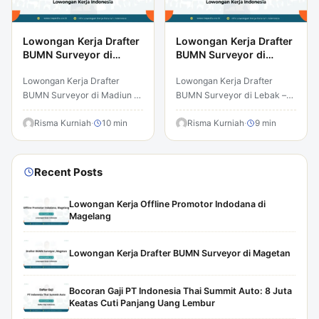
Lowongan Kerja Drafter
Lowongan Kerja Drafter
BUMN Surveyor di
BUMN Surveyor di
Madiun
Lebak
Lowongan Kerja Drafter
Lowongan Kerja Drafter
BUMN Surveyor di Madiun –
BUMN Surveyor di Lebak –
Temukan peluang karir
Temukan peluang karir
menarik yang dapat
Risma Kurniah
·
10 min
menarik yang dapat
Risma Kurniah
·
9 min
mengubah masa depan
mengubah masa depan
Anda. Lowongan kerja…
Anda. Lowongan kerja…
Recent Posts
Lowongan Kerja Offline Promotor Indodana di
Magelang
Lowongan Kerja Drafter BUMN Surveyor di Magetan
Bocoran Gaji PT Indonesia Thai Summit Auto: 8 Juta
Keatas Cuti Panjang Uang Lembur