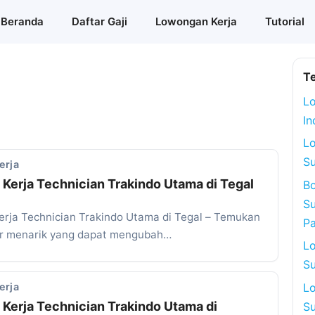
Beranda
Daftar Gaji
Lowongan Kerja
Tutorial
T
Lo
In
L
Su
erja
Kerja Technician Trakindo Utama di Tegal
Bo
Su
rja Technician Trakindo Utama di Tegal – Temukan
P
ir menarik yang dapat mengubah…
L
Su
L
erja
Kerja Technician Trakindo Utama di
Su