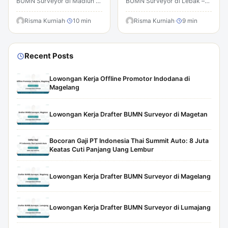
BUMN Surveyor di Madiun –
BUMN Surveyor di Lebak –
Temukan peluang karir
Temukan peluang karir
menarik yang dapat
Risma Kurniah
·
10 min
menarik yang dapat
Risma Kurniah
·
9 min
mengubah masa depan
mengubah masa depan
Anda. Lowongan kerja…
Anda. Lowongan kerja…
Recent Posts
Lowongan Kerja Offline Promotor Indodana di
Magelang
Lowongan Kerja Drafter BUMN Surveyor di Magetan
Bocoran Gaji PT Indonesia Thai Summit Auto: 8 Juta
Keatas Cuti Panjang Uang Lembur
Lowongan Kerja Drafter BUMN Surveyor di Magelang
Lowongan Kerja Drafter BUMN Surveyor di Lumajang