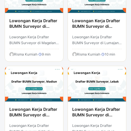
Lowongan Kerja Drafter
Lowongan Kerja Drafter
BUMN Surveyor di
BUMN Surveyor di
Magelang
Lumajang
Lowongan Kerja Drafter
Lowongan Kerja Drafter
BUMN Surveyor di Magelang
BUMN Surveyor di Lumajang
– Temukan peluang karir
– Temukan peluang karir
menarik yang dapat
Risma Kurniah
·
9 min
menarik yang dapat
Risma Kurniah
·
10 min
mengubah masa depan
mengubah masa depan
Anda. Lowongan kerja…
Anda. Lowongan kerja…
Lowongan Kerja
Lowongan Kerja
Lowongan Kerja Drafter
Lowongan Kerja Drafter
BUMN Surveyor di
BUMN Surveyor di
Madiun
Lebak
Lowongan Kerja Drafter
Lowongan Kerja Drafter