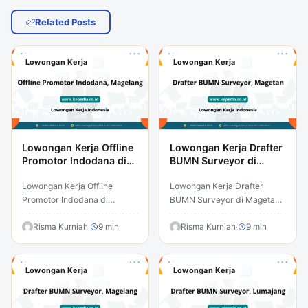
Related Posts
Lowongan Kerja
Lowongan Kerja
Lowongan Kerja Offline
Lowongan Kerja Drafter
Promotor Indodana di
BUMN Surveyor di
Magelang
Magetan
Lowongan Kerja Offline
Lowongan Kerja Drafter
Promotor Indodana di
BUMN Surveyor di Magetan –
Magelang – Temukan peluang
Temukan peluang karir
karir menarik yang dapat
Risma Kurniah
·
9 min
menarik yang dapat
Risma Kurniah
·
9 min
mengubah masa depan
mengubah masa depan
Anda. Lowongan kerja…
Anda. Lowongan kerja…
Lowongan Kerja
Lowongan Kerja