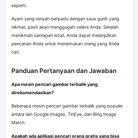
seperti .
Ayam yang renyah berpadu dengan saus gurih yang
nikmat, pasti akan menggugah selera Anda. Setelah
menikmati santapan lezat, Anda dapat melanjutkan
pencarian Anda untuk menemukan orang yang Anda
cari.
Panduan Pertanyaan dan Jawaban
Apa mesin pencari gambar terbalik yang
direkomendasikan?
Beberapa mesin pencari gambar terbalik yang populer
antara lain Google Images, TinEye, dan Bing Image
Match.
Apakah ada aplikasi pencari orang gratis yang bisa