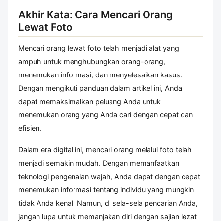
Akhir Kata: Cara Mencari Orang
Lewat Foto
Mencari orang lewat foto telah menjadi alat yang
ampuh untuk menghubungkan orang-orang,
menemukan informasi, dan menyelesaikan kasus.
Dengan mengikuti panduan dalam artikel ini, Anda
dapat memaksimalkan peluang Anda untuk
menemukan orang yang Anda cari dengan cepat dan
efisien.
Dalam era digital ini, mencari orang melalui foto telah
menjadi semakin mudah. Dengan memanfaatkan
teknologi pengenalan wajah, Anda dapat dengan cepat
menemukan informasi tentang individu yang mungkin
tidak Anda kenal. Namun, di sela-sela pencarian Anda,
jangan lupa untuk memanjakan diri dengan sajian lezat