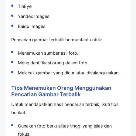
TinEye
Yandex Images
Baidu Images
Pencarian gambar terbalik bermanfaat untuk:
Menemukan sumber asli foto.
Mengidentifikasi orang dalam foto.
Melacak gambar yang dicuri atau disalahgunakan.
Tips Menemukan Orang Menggunakan
Pencarian Gambar Terbalik
Untuk mendapatkan hasil pencarian terbaik, ikuti tips
berikut:
Gunakan foto berkualitas tinggi yang jelas dan
fokus.