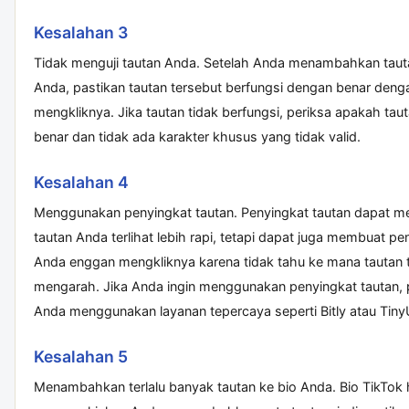
Kesalahan 3
Tidak menguji tautan Anda. Setelah Anda menambahkan taut
Anda, pastikan tautan tersebut berfungsi dengan benar deng
mengkliknya. Jika tautan tidak berfungsi, periksa apakah tau
benar dan tidak ada karakter khusus yang tidak valid.
Kesalahan 4
Menggunakan penyingkat tautan. Penyingkat tautan dapat 
tautan Anda terlihat lebih rapi, tetapi dapat juga membuat pe
Anda enggan mengkliknya karena tidak tahu ke mana tautan 
mengarah. Jika Anda ingin menggunakan penyingkat tautan, 
Anda menggunakan layanan tepercaya seperti Bitly atau Tiny
Kesalahan 5
Menambahkan terlalu banyak tautan ke bio Anda. Bio TikTok