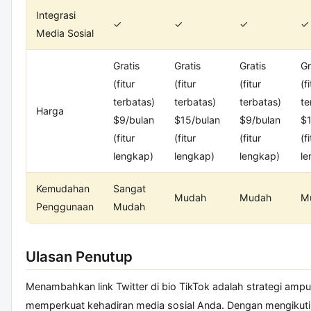
Integrasi
✓
✓
✓
✓
Media Sosial
Gratis
Gratis
Gratis
Gr
(fitur
(fitur
(fitur
(f
terbatas)
terbatas)
terbatas)
te
Harga
$9/bulan
$15/bulan
$9/bulan
$1
(fitur
(fitur
(fitur
(f
lengkap)
lengkap)
lengkap)
le
Kemudahan
Sangat
Mudah
Mudah
M
Penggunaan
Mudah
Ulasan Penutup
Menambahkan link Twitter di bio TikTok adalah strategi amp
memperkuat kehadiran media sosial Anda. Dengan mengikuti