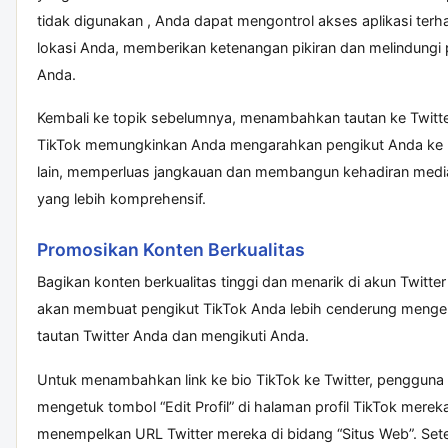
tidak digunakan
, Anda dapat mengontrol akses aplikasi terh
lokasi Anda, memberikan ketenangan pikiran dan melindungi p
Anda.
Kembali ke topik sebelumnya, menambahkan tautan ke Twitter
TikTok memungkinkan Anda mengarahkan pengikut Anda ke 
lain, memperluas jangkauan dan membangun kehadiran media
yang lebih komprehensif.
Promosikan Konten Berkualitas
Bagikan konten berkualitas tinggi dan menarik di akun Twitter
akan membuat pengikut TikTok Anda lebih cenderung mengek
tautan Twitter Anda dan mengikuti Anda.
Untuk menambahkan link ke bio TikTok ke Twitter, pengguna
mengetuk tombol “Edit Profil” di halaman profil TikTok mereka,
menempelkan URL Twitter mereka di bidang “Situs Web”. Set