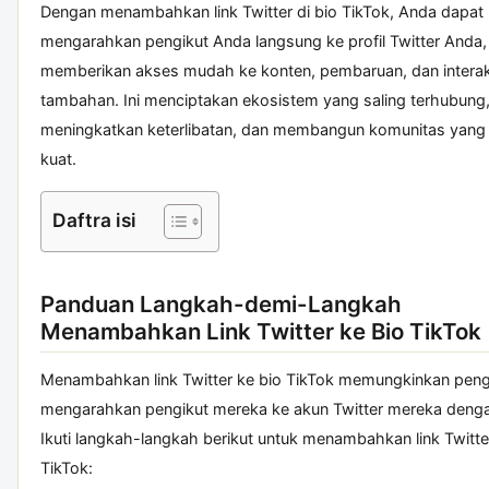
Dengan menambahkan link Twitter di bio TikTok, Anda dapat
mengarahkan pengikut Anda langsung ke profil Twitter Anda,
memberikan akses mudah ke konten, pembaruan, dan interak
tambahan. Ini menciptakan ekosistem yang saling terhubung
meningkatkan keterlibatan, dan membangun komunitas yang 
kuat.
Daftra isi
Panduan Langkah-demi-Langkah
Menambahkan Link Twitter ke Bio TikTok
Menambahkan link Twitter ke bio TikTok memungkinkan pen
mengarahkan pengikut mereka ke akun Twitter mereka deng
Ikuti langkah-langkah berikut untuk menambahkan link Twitte
TikTok: