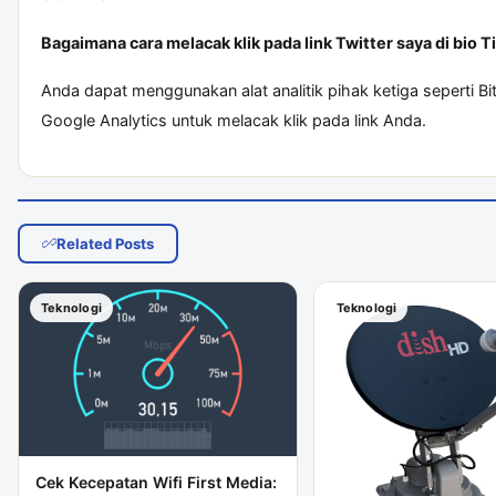
Bagaimana cara melacak klik pada link Twitter saya di bio T
Anda dapat menggunakan alat analitik pihak ketiga seperti Bit
Google Analytics untuk melacak klik pada link Anda.
Related Posts
Teknologi
Teknologi
Cek Kecepatan Wifi First Media: