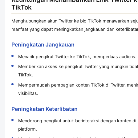
TikTok
Menghubungkan akun Twitter ke bio TikTok menawarkan sej
manfaat yang dapat meningkatkan jangkauan dan keterlibata
Peningkatan Jangkauan
Menarik pengikut Twitter ke TikTok, memperluas audiens.
Memberikan akses ke pengikut Twitter yang mungkin tidak 
TikTok.
Mempermudah pembagian konten TikTok di Twitter, meni
visibilitas.
Peningkatan Keterlibatan
Mendorong pengikut untuk berinteraksi dengan konten di
platform.