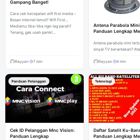
Gampang Banget!
Cara cek kecepatan wifi first media –
Bosan internet lemot? Wifi First
Antena Parabola Mini
Mediamu tiba-tiba nge-lag parah?
Panduan Lengkap Me
Tenang, gak usah panik!…
Memasang
Antena parabola mini terb
sinyal TV berantakan? At
kamu tinggal di daerah ter
Rayyan
·
7 min
dengan akses terbatas? 
Rayyan
·
6 min
Panduan Pelanggan
Teknologi
Cek ID Pelanggan Mnc Vision:
Daftar Satelit Ku-Ban
Panduan Lengkap
Panduan Lengkap Me