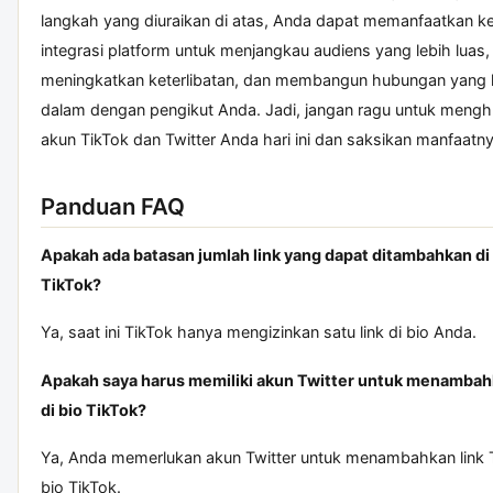
langkah yang diuraikan di atas, Anda dapat memanfaatkan k
integrasi platform untuk menjangkau audiens yang lebih luas,
meningkatkan keterlibatan, dan membangun hubungan yang 
dalam dengan pengikut Anda. Jadi, jangan ragu untuk meng
akun TikTok dan Twitter Anda hari ini dan saksikan manfaatny
Panduan FAQ
Apakah ada batasan jumlah link yang dapat ditambahkan di
TikTok?
Ya, saat ini TikTok hanya mengizinkan satu link di bio Anda.
Apakah saya harus memiliki akun Twitter untuk menambahk
di bio TikTok?
Ya, Anda memerlukan akun Twitter untuk menambahkan link T
bio TikTok.