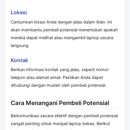
Lokasi
Cantumkan lokasi Anda dengan jelas dalam iklan. Ini
akan membantu pembeli potensial menentukan apakah
mereka dapat melihat atau mengambil laptop secara
langsung.
Kontak
Berikan informasi kontak yang jelas, seperti nomor
telepon atau alamat email. Pastikan Anda dapat
dihubungi dengan mudah oleh pembeli potensial.
Cara Menangani Pembeli Potensial
Berkomunikasi secara efektif dengan pembeli potensial
sangat penting untuk menjual laptop bekas. Berikut