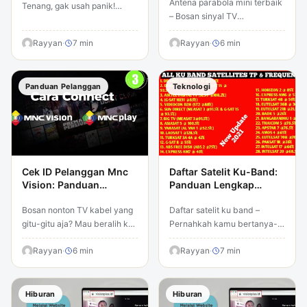
Memasang
Antena parabola mini terbaik
Tenang, gak usah panik!…
– Bosan sinyal TV
berantakan? Atau mungkin
Rayyan
·
7 min
kamu tinggal di daerah
Rayyan
·
6 min
terpencil dengan akses
terbatas? Tenang,…
Panduan Pelanggan
Teknologi
Cek ID Pelanggan Mnc
Daftar Satelit Ku-Band:
Vision: Panduan
Panduan Lengkap
Lengkap
Mengenal Teknologi
Luar Angkasa
Bosan nonton TV kabel yang
Daftar satelit ku band –
gitu-gitu aja? Mau beralih ke
Pernahkah kamu bertanya-
Mnc Vision tapi bingung cara
tanya bagaimana sinyal
cek ID pelanggan? Tenang,
Rayyan
·
6 min
televisi, internet, dan telepon
Rayyan
·
7 min
gak…
bisa sampai ke rumahmu?
Nah, salah…
Hiburan
Hiburan