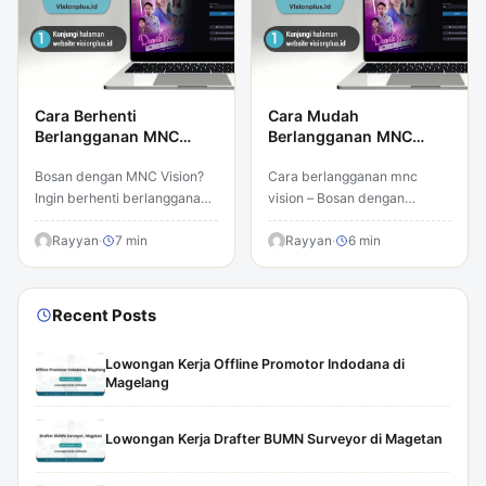
Cara Berhenti
Cara Mudah
Berlangganan MNC
Berlangganan MNC
Vision: Panduan
Vision: Panduan
Lengkap untuk
Lengkap
Bosan dengan MNC Vision?
Cara berlangganan mnc
Pembatalan
Ingin berhenti berlangganan
vision – Bosan dengan
tapi bingung bagaimana
tayangan televisi yang itu-itu
caranya? Tenang, kamu gak
Rayyan
·
7 min
saja? Pengen nonton film
Rayyan
·
6 min
sendirian! Banyak orang yang
terbaru, acara olahraga seru,
merasa penat…
atau…
Recent Posts
Lowongan Kerja Offline Promotor Indodana di
Magelang
Lowongan Kerja Drafter BUMN Surveyor di Magetan