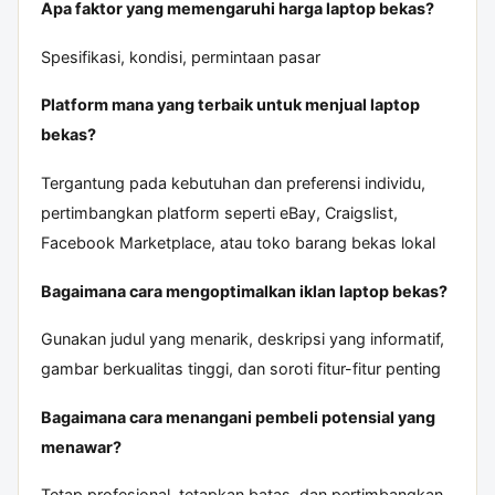
Apa faktor yang memengaruhi harga laptop bekas?
Spesifikasi, kondisi, permintaan pasar
Platform mana yang terbaik untuk menjual laptop
bekas?
Tergantung pada kebutuhan dan preferensi individu,
pertimbangkan platform seperti eBay, Craigslist,
Facebook Marketplace, atau toko barang bekas lokal
Bagaimana cara mengoptimalkan iklan laptop bekas?
Gunakan judul yang menarik, deskripsi yang informatif,
gambar berkualitas tinggi, dan soroti fitur-fitur penting
Bagaimana cara menangani pembeli potensial yang
menawar?
Tetap profesional, tetapkan batas, dan pertimbangkan