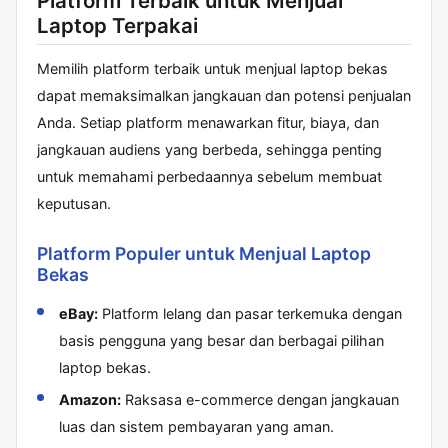
Platform Terbaik untuk Menjual
Laptop Terpakai
Memilih platform terbaik untuk menjual laptop bekas
dapat memaksimalkan jangkauan dan potensi penjualan
Anda. Setiap platform menawarkan fitur, biaya, dan
jangkauan audiens yang berbeda, sehingga penting
untuk memahami perbedaannya sebelum membuat
keputusan.
Platform Populer untuk Menjual Laptop
Bekas
eBay:
Platform lelang dan pasar terkemuka dengan
basis pengguna yang besar dan berbagai pilihan
laptop bekas.
Amazon:
Raksasa e-commerce dengan jangkauan
luas dan sistem pembayaran yang aman.