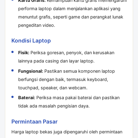
Kartu Grafis:
Kemampuan kartu grafis memengaruhi
performa laptop dalam menjalankan aplikasi yang
menuntut grafis, seperti game dan perangkat lunak
pengeditan video.
Kondisi Laptop
Fisik:
Periksa goresan, penyok, dan kerusakan
lainnya pada casing dan layar laptop.
Fungsional:
Pastikan semua komponen laptop
berfungsi dengan baik, termasuk keyboard,
touchpad, speaker, dan webcam.
Baterai:
Periksa masa pakai baterai dan pastikan
tidak ada masalah pengisian daya.
Permintaan Pasar
Harga laptop bekas juga dipengaruhi oleh permintaan