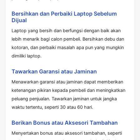
Bersihkan dan Perbaiki Laptop Sebelum
Dijual
Laptop yang bersih dan berfungsi dengan baik akan
lebih menarik bagi calon pembeli. Bersihkan debu dan
kotoran, dan perbaiki masalah apa pun yang mungkin
dimiliki laptop.
Tawarkan Garansi atau Jaminan
Menawarkan garansi atau jaminan dapat memberikan
ketenangan pikiran kepada pembeli dan meningkatkan
peluang penjualan. Tawarkan jaminan untuk jangka
waktu tertentu, seperti 30 atau 60 hari.
Berikan Bonus atau Aksesori Tambahan
Menyertakan bonus atau aksesori tambahan, seperti