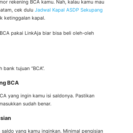
nomor rekening BCA kamu. Nah, kalau kamu mau
 Batam, cek dulu
Jadwal Kapal ASDP Sekupang
k ketinggalan kapal.
o BCA pakai LinkAja biar bisa beli oleh-oleh
ih bank tujuan “BCA”.
ing BCA
A yang ingin kamu isi saldonya. Pastikan
masukkan sudah benar.
sian
 saldo yang kamu inginkan. Minimal pengisian