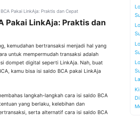
L
 BCA Pakai LinkAja: Praktis dan Cepat
Su
A Pakai LinkAja: Praktis dan
L
Su
L
rang, kemudahan bertransaksi menjadi hal yang
S
 cara untuk mempermudah transaksi adalah
Lo
 dompet digital seperti LinkAja. Nah, buat
Su
CA, kamu bisa isi saldo BCA pakai LinkAja
L
Ki
n membahas langkah-langkah cara isi saldo BCA
Di
etentuan yang berlaku, kelebihan dan
Me
transaksi, serta alternatif cara isi saldo BCA