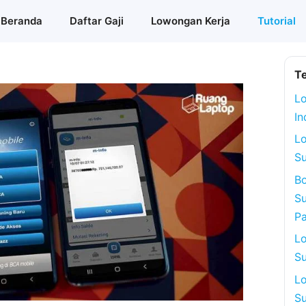
Beranda
Daftar Gaji
Lowongan Kerja
Tutorial
T
Lo
In
L
Su
Bo
Su
P
L
Su
L
Su